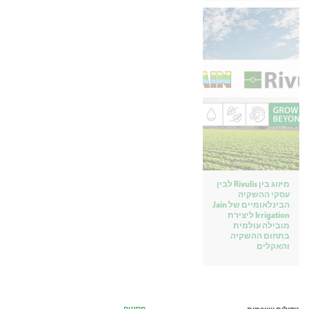
מיזוג בין Rivulis לבין
עסקי ההשקיה
הבינלאומיים של Jain
Irrigation ליצירת
מובילה עולמית
בתחום ההשקיה
והאקלים