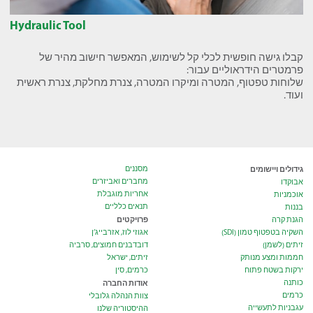
Hydraulic Tool
קבלו גישה חופשית לכלי קל לשימוש, המאפשר חישוב מהיר של
פרמטרים הידראוליים עבור:
שלוחות טפטוף, המטרה ומיקרו המטרה, צנרת מחלקת, צנרת ראשית
ועוד.
גידולים ויישומים
מסננים
מחברים ואביזרים
אבוקדו
אחריות מוגבלת
אוכמניות
תנאים כלליים
בננות
פרויקטים
הגנת קרה
השקיה בטפטוף טמון (SDI)
אגוזי לוז, אזרבייג’ן
זיתים (לשמן)
דובדבנים חמוצים, סרביה
חממות ומצע מנותק
זיתים, ישראל
ירקות בשטח פתוח
כרמים, סין
כותנה
אודות החברה
כרמים
צוות הנהלה גלובלי
עגבניות לתעשייה
ההיסטוריה שלנו