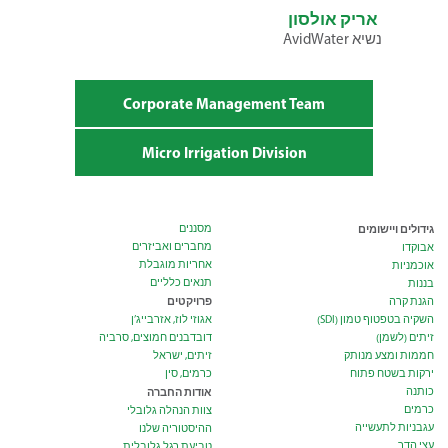
אריק אולסון
נשיא AvidWater
Corporate Management Team
Micro Irrigation Division
גידולים ויישומים
מסננים
מחברים ואביזרים
אבוקדו
אחריות מוגבלת
אוכמניות
תנאים כלליים
בננות
פרויקטים
הגנת קרה
השקיה בטפטוף טמון (SDI)
אגוזי לוז, אזרבייג’ן
זיתים (לשמן)
דובדבנים חמוצים, סרביה
חממות ומצע מנותק
זיתים, ישראל
ירקות בשטח פתוח
כרמים, סין
כותנה
אודות החברה
כרמים
צוות הנהלה גלובלי
עגבניות לתעשייה
ההיסטוריה שלנו
עצי הדר
טביעת רגל גלובלית