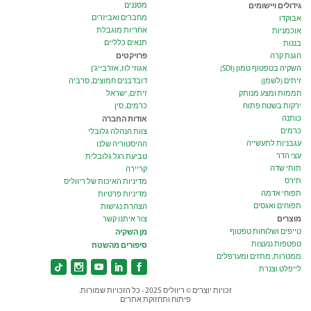
גידולים ויישומים
מסננים
מחברים ואביזרים
אבוקדו
אחריות מוגבלת
אוכמניות
תנאים כלליים
בננות
פרויקטים
הגנת קרה
השקיה בטפטוף טמון (SDI)
אגוזי לוז, אזרבייג’ן
זיתים (לשמן)
דובדבנים חמוצים, סרביה
חממות ומצע מנותק
זיתים, ישראל
ירקות בשטח פתוח
כרמים, סין
כותנה
אודות החברה
כרמים
צוות הנהלה גלובלי
עגבניות לתעשייה
ההיסטוריה שלנו
עצי הדר
טביעת רגל גלובלית
תותי שדה
קריירה
תירס
מדיניות האיכות של ריווליס
תפוחי אדמה
מדיניות פרטיות
תפוחים ואגסים
הצהרת נגישות
מוצרים
צור איתנו קשר
טייפים ושלוחות טפטוף
מן השקיה
טפטפות ננעצות
סיפורים מהשטח
ממטרות, מתזים ומערפלים
לייפלט וצנרת
זכויות יוצרים © ריווליס 2025 - כל הזכויות שמורות.
פיתוח ותחזוקת אתרים