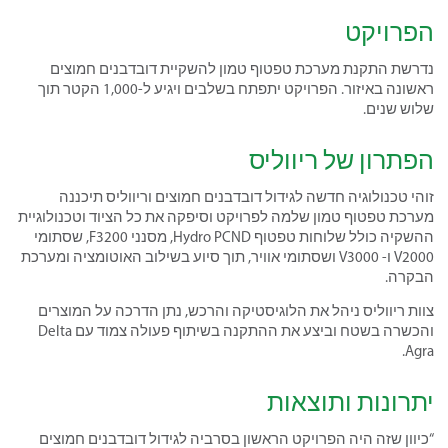
הפרויקט
נדרשת התקנת מערכת טפטוף טמון להשקיית דובדבנים חמוצים
ראשונה באיזור. הפרויקט יתפתח בשלבים ויגיע ל-1,000 הקטר תוך
שלוש שנים.
הפתרון של ריווליס
זוהי טכנולוגיה חדשה לגידול דובדבנים חמוצים וריווליס תיכננה
מערכת טפטוף טמון שלמה לפרויקט וסיפקה את כל הציוד וטכנולוגיית
ההשקיה כולל שלוחות טפטוף Hydro PCND, מסנני F3200, שסתומי
V2000 ו- V3000 ושסתומי אוויר, תוך סיוע בשילוב האוטומציה ומערכת
הבקרה.
צוות ריווליס ניהל את הלוגיסטיקה והרכש, נתן הדרכה על המוצרים
והכשרה בשטח וביצע את ההתקנה בשיתוף פעולה צמוד עם Delta
Agra.
יתרונות ותוצאות
“כיוון שזה היה הפרויקט הראשון בסרביה לגידול דובדבנים חמוצים