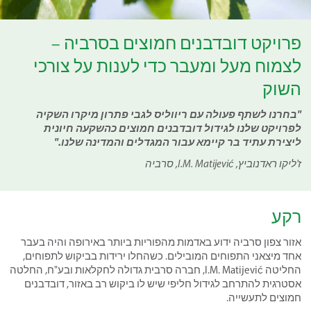
פרויקט דובדבנים חמוצים בסרביה –
לצמוח מעל ומעבר כדי לענות על צורכי
השוק
בחרנו לשתף פעולה עם ריווליס לגבי פתרון מיקרו השקיה
לפרויקט שלנו לגידול דובדבנים חמוצים כהשקעה חיונית
ליצירת עתיד בר קיימא עבור המגדלים והמדינה שלנו.
ז'ליקו ראדנוביץ, I.M. Matijević, סרביה
רקע
אזור צפון סרביה ידוע באדמות מהפוריות ביותר באירופה והיה בעבר
אחד מיצאני התפוחים המובילים. כשהחלו ירידות בביקוש לתפוחים,
החליטה I.M. Matijević, חברה סרבית גדולה לחקלאות ובע"ח, החלטה
אסטרגית להתרחב לגידול חליפי שיש לו ביקוש רב באזור, דובדבנים
חמוצים לתעשייה.