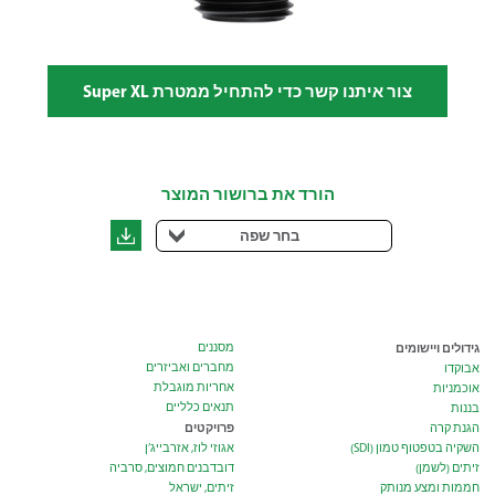
צור איתנו קשר כדי להתחיל ממטרת Super XL
הורד את ברושור המוצר
בחר שפה
גידולים ויישומים
מסננים
מחברים ואביזרים
אבוקדו
אחריות מוגבלת
אוכמניות
תנאים כלליים
בננות
פרויקטים
הגנת קרה
השקיה בטפטוף טמון (SDI)
אגוזי לוז, אזרבייג’ן
זיתים (לשמן)
דובדבנים חמוצים, סרביה
חממות ומצע מנותק
זיתים, ישראל