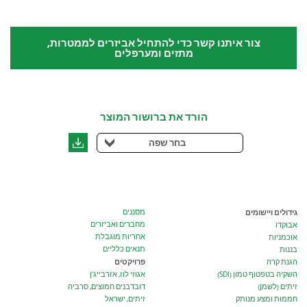
צור איתנו קשר כדי להתחיל אביזרים לממטרות,
מתזים ומערפלים
הורד את ברושור המוצר
בחר שפה
גידולים ויישומים
מסננים
מחברים ואביזרים
אבוקדו
אחריות מוגבלת
אוכמניות
תנאים כלליים
בננות
פרויקטים
הגנת קרה
השקיה בטפטוף טמון (SDI)
אגוזי לוז, אזרבייג’ן
זיתים (לשמן)
דובדבנים חמוצים, סרביה
חממות ומצע מנותק
זיתים, ישראל