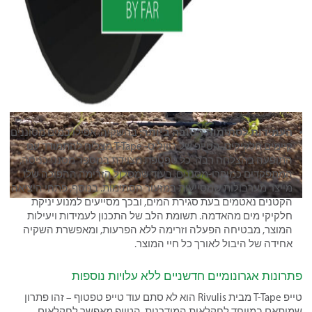
העמידות לסתימות הטובה ביותר:
בהשקיה, אפילו במים מסוננים
קיימים חלקיקים. הטייפ של ריווליס- T-Tape מצליח להתמודד עם
התופעה בהצלחה רבה. כל טפטפת מצוידת במספר מסנני כניסה,
המתפקדים כמיקרו-מסננים, בעוד שמסלול הזרימה ההפוכה שלו
מייצר מערבולות שמסייעות במזעור הסתימות. בנוסף, פתחי היציאה
הקטנים נאטמים בעת סגירת המים, ובכך מסייעים למנוע יניקת
חלקיקי מים מהאדמה. תשומת הלב של התכנון לעמידות ויעילות
המוצר, מבטיחה הפעלה וזרימה ללא הפרעות, ומאפשרת השקיה
אחידה של היבול לאורך כל חיי המוצר.
פתרונות אגרונומיים חדשניים ללא עלויות נוספות
טייפ T-Tape מבית Rivulis הוא לא סתם עוד טייפ טפטוף – זהו פתרון
שמותאם במיוחד לחקלאות המודרנית. הטייפ מאפשר לחקלאים