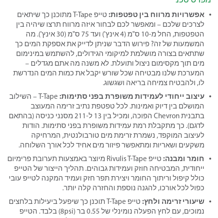
אפשרויות מרווח בין טפטפות:
טייפ T-Tape מתוכנן כך שיתאים
לצרכים שלכם – ומאפשר לכם לבחור איזה מרווח תרצו שיהיה בין
הטפטפות, החל מ-10 ס"מ (4 אינץ') ועד 75 ס"מ (30 אינץ'). מה
המשמעות של זה? פירוש הדבר שניתן לדייק את אספקת המים כך
שתתאים בצורה מושלמת למיקומי הגידולים, להשתמש במינימום
מים תוך מקסימום ניצול ותועלת. לא משנה מה אתם מגדלים –
המערכת שלנו מבטיחה שכל שורש יקבל את כמות המים הנדרשת
לו, ולהבטיח צמיחה בריאה ושגשוג.
עיצוב ייחודי לעמידות משופרת בפני סתימות:
T-Tape – השילוב
המושלם בין דיוק ואמינות. לכל טפטפת נתיב זרימה המעוצב
בתבנית Chevron הפוכה, ומכיל בין 13 ל-211 מסנני כניסה (בהתאם
לדגם). כך מתקבלת רמת עמידות משופרת בפני סתימות. הודות
לעיצוב המוקפד, נשמרת זרימת מים טורבולנטית, המרחיקה
משקעים ושאריות ומתאפשר פיזור מים אחיד לכל אורך השלוחה.
חומר ומבנה:
טייפ Rivulis T-Tape מיוצר באמצעות תערובת פרימיום
ייחודית, המבטיחה חוזק ועמידות גבוהים. תהליך הייצור של הטייפ
כולל קיפול וריתוך החומר ויצירת תפר חזק ועמיד המקנה לטייפ עובי
כפול לכל אורכו, להגנה נוספת והחזרה קלה יותר.
שיעורי זרימה ולחץ:
טייפ T-Tape תוכנן כך שיפעל ביעילות בלחצים
נמוכים, עם לחץ הפעלה נומינלי של 0.55 בר (8psi) בלבד. הטייפ