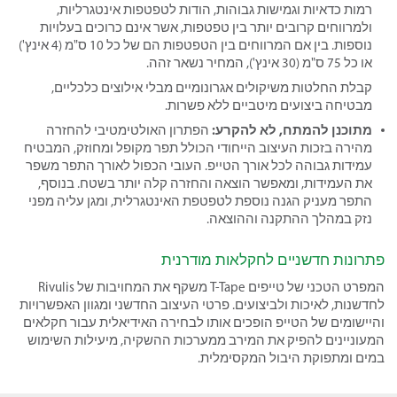
רמות כדאיות וגמישות גבוהות, הודות לטפטפות אינטגרליות,
ולמרווחים קרובים יותר בין טפטפות, אשר אינם כרוכים בעלויות
נוספות. בין אם המרווחים בין הטפטפות הם של כל 10 ס"מ (4 אינץ')
או כל 75 ס"מ (30 אינץ'), המחיר נשאר זהה.
קבלת החלטות משיקולים אגרונומיים מבלי אילוצים כלכליים,
מבטיחה ביצועים מיטביים ללא פשרות.
מתוכנן להמתח, לא להקרע:
הפתרון האולטימטיבי להחזרה
מהירה בזכות העיצוב הייחודי הכולל תפר מקופל ומחוזק, המבטיח
עמידות גבוהה לכל אורך הטייפ. העובי הכפול לאורך התפר משפר
את העמידות, ומאפשר הוצאה והחזרה קלה יותר בשטח. בנוסף,
התפר מעניק הגנה נוספת לטפטפת האינטגרלית, ומגן עליה מפני
נזק במהלך ההתקנה וההוצאה.
פתרונות חדשניים לחקלאות מודרנית
המפרט הטכני של טייפים T-Tape משקף את המחויבות של Rivulis
לחדשנות, לאיכות ולביצועים. פרטי העיצוב החדשני ומגוון האפשרויות
והיישומים של הטייפ הופכים אותו לבחירה האידיאלית עבור חקלאים
המעוניינים להפיק את המירב ממערכות ההשקיה, מיעילות השימוש
במים ומתפוקת היבול המקסימלית.