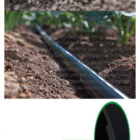
אחידות פיזור המים הטובה ביותר:
תופתעו לטובה מהשינוי
שמרווח קרוב יותר בין הטפטפות יכול לעשות ביבולים שלכם, עם
טייפ T-Tape מבית Rivulis. ה-T-Tape מציע למגדלים יתרונות רבים,
כמו- יעילות מוגברת של המערכת ויבולים אחידים, אשר בתמורה
מגדילים את רווחיות המשק. שלא כמו אצל פתרונות מתחרים, T-Tape
מציע מרווח קרוב יותר בין הטפטפות וללא עלות נוספת, שיועילו
לגידולים ולשורה התחתונה. שימוש ב- T-Tape מהווה החלטה
אגרונומית נבונה, כאשר מרווח קרוב יותר בין הטפטפות נקבע על פי
צרכי היבול, ואינו מושפע ממגבלות התקציב.
הטייפ העמיד והחזק ביותר:
העיצוב החדשני של טייפ טפטוף T-
Tape מבית Rivulis מעניק חוזק ואמינות משופרים. הטייפ מקופל
ומרותך על עצמו, ומכיל תפר חזק לכל אורכו, מה שמבטיח עמידות
רבה לתנאי השטח. העובי הכפול לאורך התפר בטייפ מעניק לו חוזק
רב יותר מגן על הטפטפות גם במהלך ההתקנה וההוצאה של הטייפ.