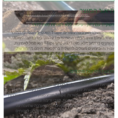
תיאור המוצר
השקיה עם דיוק ויעילות ללא תחרות מאז 1977
במשך למעלה מארבעה עשורים, T-Tape הוא טייפ הטפטוף המוכר
ביותר בעולם והינו הבחירה המועדפת על מגדלים ברחבי העולם,
הנותנים בו אמון מלא. מאז 1977, טייפ T-Tape הוא סמל לאמינות,
עמידות וביצועים מעולים להשקיה בחקלאות. תיהנו מהמורשת,
מהאמינות ומהחדשנות של טייפ T-Tape – האופציה המועדפת והיעילה
ביותר עבור חקלאים שאינם מתפשרים על מצוינות בהשקיה.
תכונות ויתרונות מרכזיים:
מספר התצורות הרב ביותר:
כשמדובר על השקיה בטפטוף,
מציאת ההתאמה המושלמת לצרכים הייחודיים שלכם יכולה להיות
משימה מאתגרת. לכן, טייפ Rivulis T-Tape בולט לעומת מוצרים
מתחרים, ואינו דורש פשרות. T-Tape מציע מגוון רחב של אפשרויות
במגוון מידות קוטר, עובי דפנות, קצבי זרימה ומבחר מרווחים שונים
בין טפטפות. באפשרותכם להתאים את המערכת שתענה על
דרישות הגידולים, הסביבה ותנאי הקרקע הייחודיים לשטחים
החקלאיים שלכם.