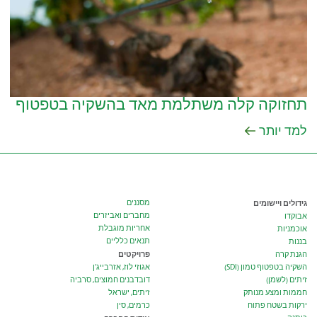
תחזוקה קלה משתלמת מאד בהשקיה בטפטוף
למד יותר
גידולים ויישומים
מסננים
מחברים ואביזרים
אבוקדו
אחריות מוגבלת
אוכמניות
תנאים כלליים
בננות
פרויקטים
הגנת קרה
השקיה בטפטוף טמון (SDI)
אגוזי לוז, אזרבייג’ן
זיתים (לשמן)
דובדבנים חמוצים, סרביה
חממות ומצע מנותק
זיתים, ישראל
ירקות בשטח פתוח
כרמים, סין