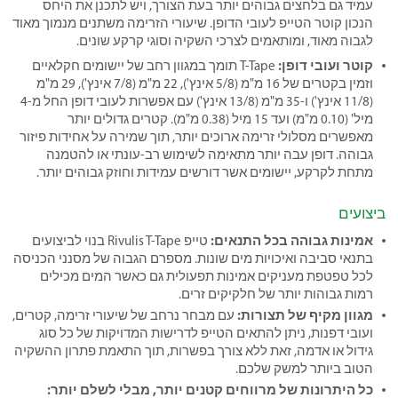
עמיד גם בלחצים גבוהים יותר בעת הצורך, ויש לתכנן את היחס
הנכון קוטר הטייפ לעובי הדופן. שיעורי הזרימה משתנים מנמוך מאוד
לגבוה מאוד, ומותאמים לצרכי השקיה וסוגי קרקע שונים.
קוטר ועובי דופן:
T-Tape תומך במגוון רחב של יישומים חקלאיים
וזמין בקטרים ​​של 16 מ"מ (5/8 אינץ'), 22 מ"מ (7/8 אינץ'), 29 מ"מ
(11/8 אינץ') ו-35 מ"מ (13/8 אינץ') עם אפשרות לעובי דופן החל מ-4
מיל' (0.10 מ"מ) ועד 15 מיל (0.38 מ"מ). קטרים ​​גדולים יותר
מאפשרים מסלולי זרימה ארוכים יותר, תוך שמירה על אחידות פיזור
גבוהה. דופן עבה יותר מתאימה לשימוש רב-עונתי או להטמנה
מתחת לקרקע, יישומים אשר דורשים עמידות וחוזק גבוהים יותר.
ביצועים
אמינות גבוהה בכל התנאים:
טייפ Rivulis T-Tape בנוי לביצועים
בתנאי סביבה ואיכויות מים שונות. מספרם הגבוה של מסנני הכניסה
לכל טפטפת מעניקים אמינות תפעולית גם כאשר המים מכילים
רמות גבוהות יותר של חלקיקים זרים.
מגוון מקיף של תצורות:
עם מבחר נרחב של שיעורי זרימה, קטרים,
​​ועובי דפנות, ניתן להתאים הטייפ לדרישות המדויקות של כל סוג
גידול או אדמה, זאת ללא צורך בפשרות, תוך התאמת פתרון ההשקיה
הטוב ביותר למשק שלכם.
כל היתרונות של מרווחים קטנים יותר, מבלי לשלם יותר: