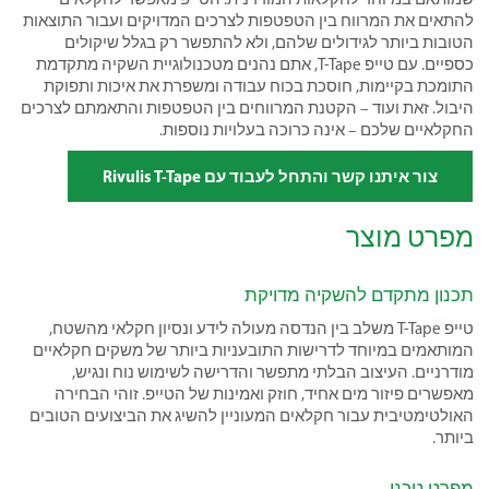
להתאים את המרווח בין הטפטפות לצרכים המדויקים ועבור התוצאות
הטובות ביותר לגידולים שלהם, ולא להתפשר רק בגלל שיקולים
כספיים. עם טייפ T-Tape, אתם נהנים מטכנולוגיית השקיה מתקדמת
התומכת בקיימות, חוסכת בכוח עבודה ומשפרת את איכות ותפוקת
היבול. זאת ועוד – הקטנת המרווחים בין הטפטפות והתאמתם לצרכים
החקלאיים שלכם – אינה כרוכה בעלויות נוספות.
צור איתנו קשר והתחל לעבוד עם Rivulis T-Tape
מפרט מוצר
תכנון מתקדם להשקיה מדויקת
טייפ T-Tape משלב בין הנדסה מעולה לידע ונסיון חקלאי מהשטח,
המותאמים במיוחד לדרישות התובעניות ביותר של משקים חקלאיים
מודרניים. העיצוב הבלתי מתפשר והדרישה לשימוש נוח ונגיש,
מאפשרים פיזור מים אחיד, חוזק ואמינות של הטייפ. זוהי הבחירה
האולטימטיבית עבור חקלאים המעוניין להשיג את הביצועים הטובים
ביותר.
מפרט טכני