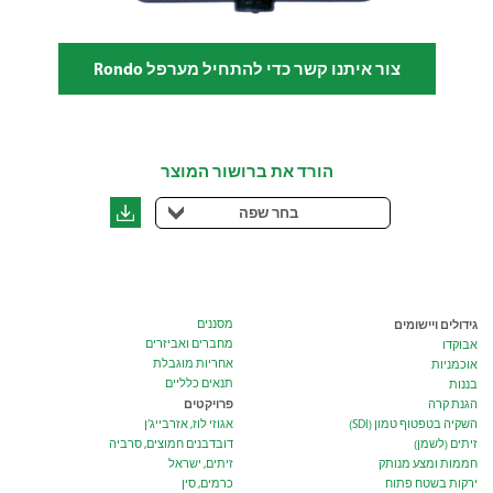
צור איתנו קשר כדי להתחיל מערפל Rondo
הורד את ברושור המוצר
בחר שפה
גידולים ויישומים
מסננים
מחברים ואביזרים
אבוקדו
אחריות מוגבלת
אוכמניות
תנאים כלליים
בננות
פרויקטים
הגנת קרה
השקיה בטפטוף טמון (SDI)
אגוזי לוז, אזרבייג’ן
זיתים (לשמן)
דובדבנים חמוצים, סרביה
חממות ומצע מנותק
זיתים, ישראל
ירקות בשטח פתוח
כרמים, סין