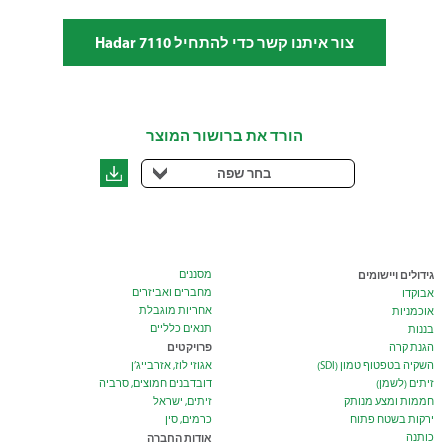
צור איתנו קשר כדי להתחיל Hadar 7110
הורד את ברושור המוצר
בחר שפה
גידולים ויישומים
מסננים
מחברים ואביזרים
אבוקדו
אחריות מוגבלת
אוכמניות
תנאים כלליים
בננות
פרויקטים
הגנת קרה
השקיה בטפטוף טמון (SDI)
אגוזי לוז, אזרבייג’ן
זיתים (לשמן)
דובדבנים חמוצים, סרביה
חממות ומצע מנותק
זיתים, ישראל
ירקות בשטח פתוח
כרמים, סין
כותנה
אודות החברה