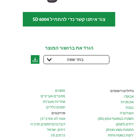
צור איתנו קשר כדי להתחיל 6004 SD
הורד את ברושור המוצר
בחר שפה
גידולים ויישומים
מסננים
מחברים ואביזרים
אבוקדו
אחריות מוגבלת
אוכמניות
תנאים כלליים
בננות
פרויקטים
הגנת קרה
השקיה בטפטוף טמון (SDI)
אגוזי לוז, אזרבייג’ן
זיתים (לשמן)
דובדבנים חמוצים, סרביה
חממות ומצע מנותק
זיתים, ישראל
ירקות בשטח פתוח
כרמים, סין