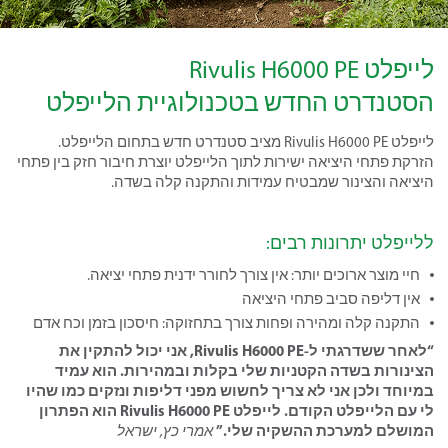
לייפלט Rivulis H6000 PE
הסטנדרט החדש בטכנולוגיית הלייפלט
לייפלט Rivulis H6000 PE מציב סטנדרט חדש בתחום הלייפלט.
הזרקת פתחי היציאה ישירות לתוך הלייפלט יוצרת חיבור חזק בין פתחי
היציאה והצינור שמבטיח עמידות והתקנה קלה בשדה.
ללייפלט יתרונות רבים:
חיי מוצר ארוכים יותר: אין צורך לחורר ידנית פתחי יציאה.
אין דליפה סביב פתחי היציאה
התקנה קלה ומהירה ופחות צורך בתחזוקה: חיסכון בזמן וכח אדם
“לאחר ששדרגתי ל-Rivulis H6000 PE, אני יכול להתקין את
הצינורות בשדה הקטניות שלי בקלות ובמהירות. הוא עמיד
במיוחד ולכן אני לא צריך לחשוש מפני דליפות ונזקים כמו שהיו
לי עם הלייפלט הקודם. לייפלט Rivulis H6000 PE הוא הפתרון
המושלם למערכת ההשקיה שלי.”
אמרי כץ, ישראל