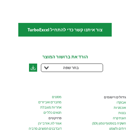
צור איתנו קשר כדי להתחיל TurboExcel
הורד את ברושור המוצר
בחר שפה
גידולים ויישומים
מסננים
מחברים ואביזרים
אבוקדו
אחריות מוגבלת
אוכמניות
תנאים כלליים
בננות
פרויקטים
הגנת קרה
השקיה בטפטוף טמון (SDI)
אגוזי לוז, אזרבייג’ן
זיתים (לשמן)
דובדבנים חמוצים, סרביה