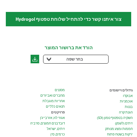
צור איתנו קשר כדי להתחיל שלוחת טפטוף Hydrogol
הורד את ברושור המוצר
בחר שפה
גידולים ויישומים
מסננים
מחברים ואביזרים
אבוקדו
אחריות מוגבלת
אוכמניות
תנאים כלליים
בננות
פרויקטים
הגנת קרה
השקיה בטפטוף טמון (SDI)
אגוזי לוז, אזרבייג’ן
זיתים (לשמן)
דובדבנים חמוצים, סרביה
חממות ומצע מנותק
זיתים, ישראל
ירקות בשטח פתוח
כרמים, סין