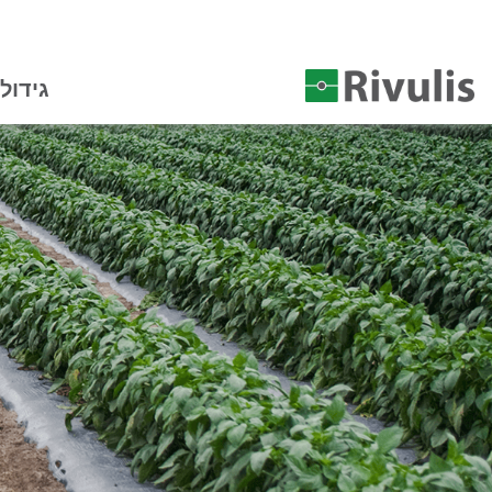
גידול