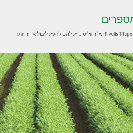
ספרים
אלברו ניאטו, מנהל חוות Santa Amalia במקסיקו מתאר איך ה-Rivulis T-Tape של ריווליס סייע להם להגיע ליבול אחיד יותר,