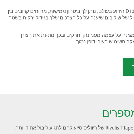
קו מוצרי הטפטוף של ריווליס, כמו למשל שלוחות דקות דופן D1000 הידוע בעולם, נותן לך ביטחון וגמישות, מרווחים קרובים בין
ל של שילובים שיענה על כל הצרכים שלך בגידול ירקות בשטח
Rivuli, שלוחת טפטוף אשר מגינה על עצמה מפני נזקי חרקים ובכך מונעת את הצורך
ב השימוש בעובי דופן נמוך.
ספרים
אלברו ניאטו, מנהל חוות Santa Amalia במקסיקו מתאר איך ה-Rivulis T-Tape של ריווליס סייע להם להגיע ליבול אחיד יותר,