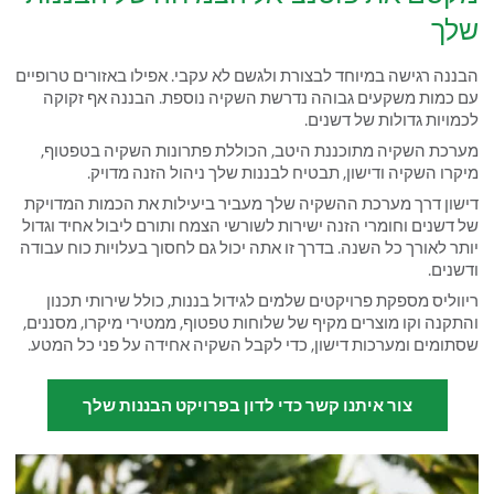
שלך
הבננה רגישה במיוחד לבצורת ולגשם לא עקבי. אפילו באזורים טרופיים
עם כמות משקעים גבוהה נדרשת השקיה נוספת. הבננה אף זקוקה
לכמויות גדולות של דשנים.
מערכת השקיה מתוכננת היטב, הכוללת פתרונות השקיה בטפטוף,
מיקרו השקיה ודישון, תבטיח לבננות שלך ניהול הזנה מדויק.
דישון דרך מערכת ההשקיה שלך מעביר ביעילות את הכמות המדויקת
של דשנים וחומרי הזנה ישירות לשורשי הצמח ותורם ליבול אחיד וגדול
יותר לאורך כל השנה. בדרך זו אתה יכול גם לחסוך בעלויות כוח עבודה
ודשנים.
ריווליס מספקת פרויקטים שלמים לגידול בננות, כולל שירותי תכנון
והתקנה וקו מוצרים מקיף של שלוחות טפטוף, ממטירי מיקרו, מסננים,
שסתומים ומערכות דישון, כדי לקבל השקיה אחידה על פני כל המטע.
צור איתנו קשר כדי לדון בפרויקט הבננות שלך