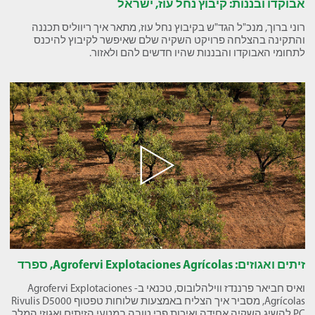
אבוקדו ובננות: קיבוץ נחל עוז, ישראל
רוני ברוך, מנכ"ל הגד"ש בקיבוץ נחל עוז, מתאר איך ריווליס תכננה
והתקינה בהצלחה פרויקט השקיה שלם שאיפשר לקיבוץ להיכנס
לתחומי האבוקדו והבננות שהיו חדשים להם ולאזור.
זיתים ואגוזים: Agrofervi Explotaciones Agrícolas, ספרד
ואיס חביאר פרננדז ווילהלובוס, טכנאי ב- Agrofervi Explotaciones
Agrícolas, מסביר איך הצליח באמצעות שלוחות טפטוף Rivulis D5000
PC להשיג השקיה אחידה ואיכות פרי טובה במטעי הזיתים ואגוזי המלך