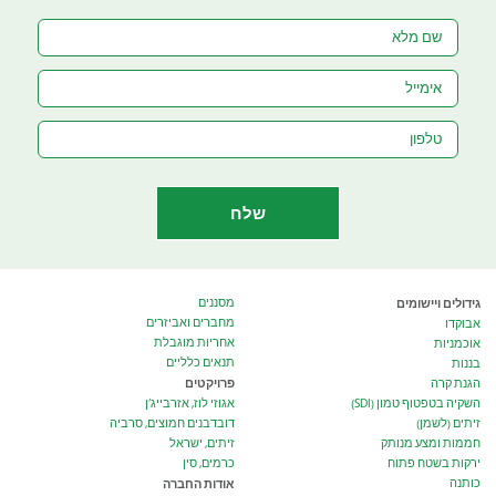
גידולים ויישומים
מסננים
מחברים ואביזרים
אבוקדו
אחריות מוגבלת
אוכמניות
תנאים כלליים
בננות
פרויקטים
הגנת קרה
השקיה בטפטוף טמון (SDI)
אגוזי לוז, אזרבייג’ן
זיתים (לשמן)
דובדבנים חמוצים, סרביה
חממות ומצע מנותק
זיתים, ישראל
ירקות בשטח פתוח
כרמים, סין
כותנה
אודות החברה