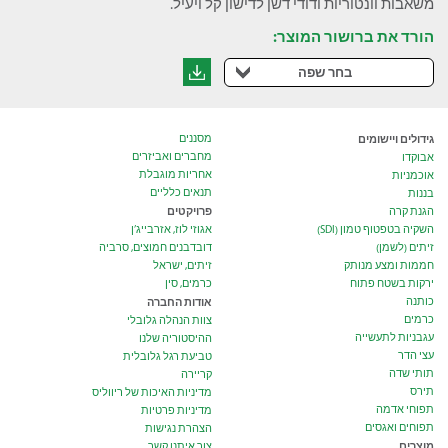
משאבות וונטוריות ודודי דשן לדישון קל ויעיל.
הורד את ברושור המוצר:
בחר שפה
גידולים ויישומים
מסננים
מחברים ואביזרים
אבוקדו
אחריות מוגבלת
אוכמניות
תנאים כלליים
בננות
פרויקטים
הגנת קרה
השקיה בטפטוף טמון (SDI)
אגוזי לוז, אזרבייג’ן
זיתים (לשמן)
דובדבנים חמוצים, סרביה
חממות ומצע מנותק
זיתים, ישראל
ירקות בשטח פתוח
כרמים, סין
כותנה
אודות החברה
כרמים
צוות הנהלה גלובלי
עגבניות לתעשייה
ההיסטוריה שלנו
עצי הדר
טביעת רגל גלובלית
תותי שדה
קריירה
תירס
מדיניות האיכות של ריווליס
תפוחי אדמה
מדיניות פרטיות
תפוחים ואגסים
הצהרת נגישות
מוצרים
צור איתנו קשר