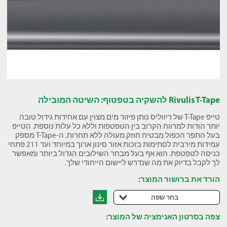
Rivulis T-Tape להשקיה בטפטוף: השיטה המובילה
טייפ T-Tape של ריווליס נותן פיזור מים מצוין עם אחידות גידול טובה
יותר הודות למרווח הקרוב בין הטפטפות וללא כל עלות נוספת. הטייפ
בעל התפר הכפול מבטיח חוזק מעולה ללא תחרות. ה-T-Tape מספק
עמידות מירבית לסתימות בזכות אזור סינון ארוך במיוחד ועד 211 פתחי
כניסה לטפטפת. הוא אף בעל מבחר השילובים הגדול ביותר ומאפשר
לך לקבל בדיוק את מה שנדרש ליישום הייחודי שלך.
הורד את ברושור המוצר:
בחר שפה
צפה בסרטון האנימציה של המוצר: