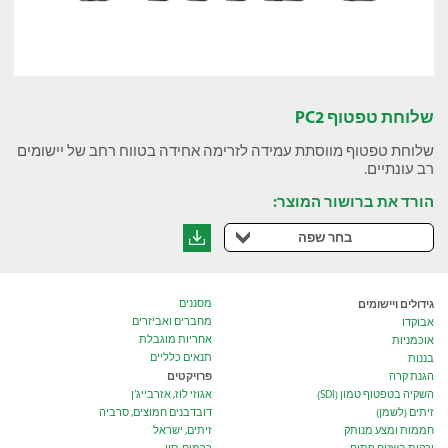
שלוחת טפטוף PC2
שלוחת טפטוף מווסתת עמידה לזרימה אחידה בטווח רחב של יישומים
רב עונתיים.
הורד את ברושור המוצר:
בחר שפה
גידולים ויישומים
מסננים
מחברים ואביזרים
אבוקדו
אחריות מוגבלת
אוכמניות
תנאים כלליים
בננות
פרויקטים
הגנת קרה
השקיה בטפטוף טמון (SDI)
אגוזי לוז, אזרבייג’ן
זיתים (לשמן)
דובדבנים חמוצים, סרביה
חממות ומצע מנותק
זיתים, ישראל