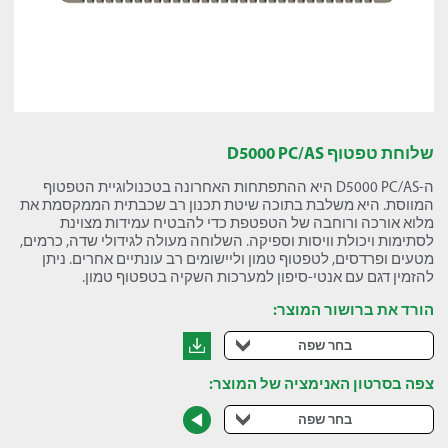
שלוחת טפטוף D5000 PC/AS
ה-D5000 PC/AS היא ההתפתחות האחרונה בטכנולוגיית הטפטוף
המווסת. היא משלבת בתוכה שיטת תכנון רב שכבתית הממקסמת את
מלוא אורכה ורוחבה של הטפטפת כדי להבטיח עמידות מצוינת
לסתימות ויכולת וויסות וספיקה. השלוחה מעולה לגידולי שדה, כרמים,
מטעים ופרדסים, לטפטוף טמון וליישומים רב עונתיים אחרים. ניתן
להזמין דגם עם אנטי-סיפון למערכות השקיה בטפטוף טמון.
הורד את ברושור המוצר:
בחר שפה
צפה בסרטון האנימציה של המוצר:
בחר שפה