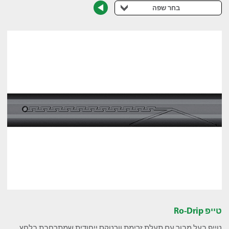
בחר שפה
טייפ R
-Drip
o
טייפ בעל מבוך עם תעלת זרימת וורטקס ייחודית שמתרחבת בלחץ