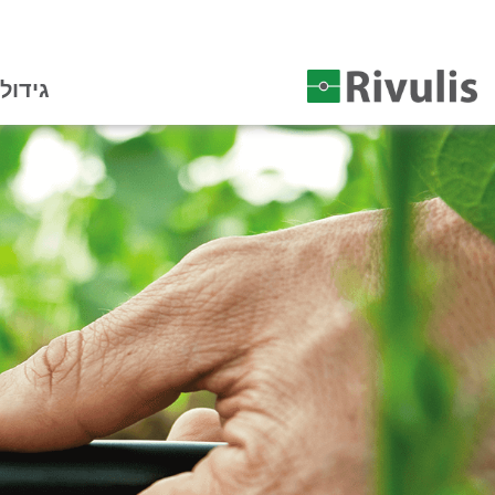
גידול