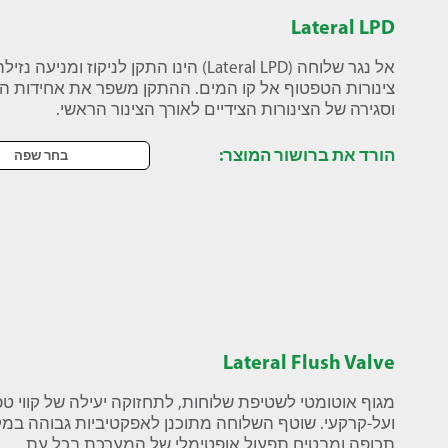
Lateral LPD
אל נגר שלוחה (Lateral LPD) הינו התקן לניק
צינורות הטפטוף אל קו המים. ההתקן משפר את אחידות ההש
וסגירה של הצינורות הצידיים לאורך הצינור הראשי.
הורד את ברושור המוצר:
בחר שפה
Lateral Flush Valve
מגוף אוטומטי לשטיפת שלוחות, לתחזוקה יעילה של קווי ט
ועל-קרקעי. שוטף השלוחה מתוכנן לאפקטיביות גבוהה במ
תכופה ומבטיח תפעול אופטימלי של המערכת בכל עת .