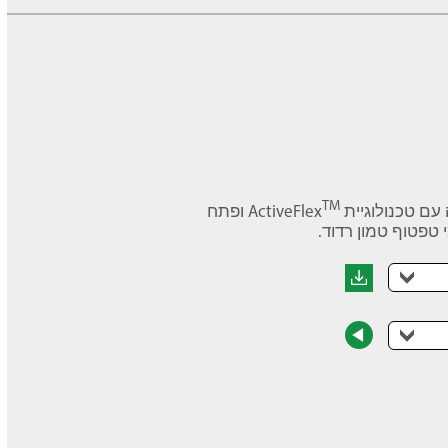
TM
גיית ActiveFlex
ופתח
טפטוף טמון רדוד.