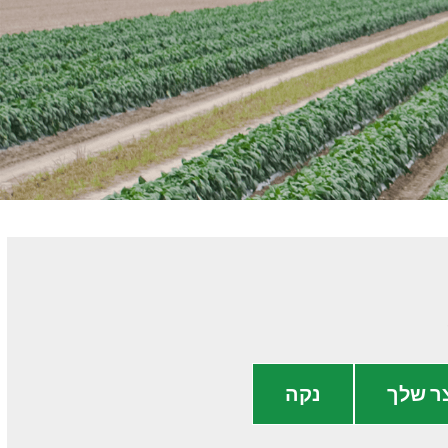
ר שלך
נקה