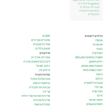
Irrigation ליצירת
מובילה עולמית
בתחום ההשקיה
והאקלים
גידולים ויישומים
מסננים
מחברים ואביזרים
אבוקדו
אחריות מוגבלת
אוכמניות
תנאים כלליים
בננות
פרויקטים
הגנת קרה
השקיה בטפטוף טמון (SDI)
אגוזי לוז, אזרבייג’ן
זיתים (לשמן)
דובדבנים חמוצים, סרביה
חממות ומצע מנותק
זיתים, ישראל
ירקות בשטח פתוח
כרמים, סין
כותנה
אודות החברה
כרמים
צוות הנהלה גלובלי
עגבניות לתעשייה
ההיסטוריה שלנו
עצי הדר
טביעת רגל גלובלית
תותי שדה
קריירה
תירס
מדיניות האיכות של ריווליס
תפוחי אדמה
מדיניות פרטיות
תפוחים ואגסים
הצהרת נגישות