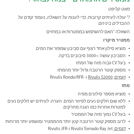
מאט קליפט
?" עולה לעיתים קרובות. כדי לענות על השאלה, נעמוד קודם על
ההבדלים ביניהם
השאלה "האם להשתמש בממטרות או במתזים
ממטיר מיקרו
מוציא סילון אחד רצוף עם סביבון שמפזר את המים
הסביבון עושה >3000 סיבובים בדקה.
בעל CV גבוה מזה של המתז
מספק קוטר הרטבה גדול יותר מהמתז
דגמים:
Rivulis S2000
ו- Rivulis Rondo/RFR
מתז
מוציא מספר סילונים מפיה
ללא שום חלקים נעים לפיזור המים. הערה: לעיתים יש חלקים נעים
למטרות אחרות כמו הגנה מחרקים.
בעל CV נמוך מזה של הממטיר
לרוב מספק קוטר הרטבה קטן יותר מהממטיר ומושפע יותר מרוחות
דגמים:
Rivulis Tornado Ray Jet ו-Rivulis JFR