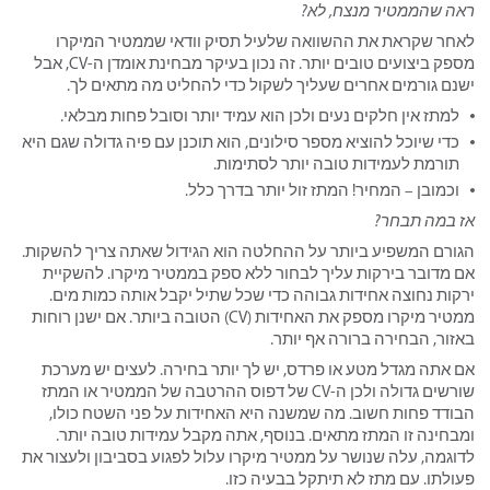
ראה שהממטיר מנצח, לא?
לאחר שקראת את ההשוואה שלעיל תסיק וודאי שממטיר המיקרו
מספק ביצועים טובים יותר. זה נכון בעיקר מבחינת אומדן ה-CV, אבל
ישנם גורמים אחרים שעליך לשקול כדי להחליט מה מתאים לך.
למתז אין חלקים נעים ולכן הוא עמיד יותר וסובל פחות מבלאי.
כדי שיוכל להוציא מספר סילונים, הוא תוכנן עם פיה גדולה שגם היא
תורמת לעמידות טובה יותר לסתימות.
וכמובן – המחיר! המתז זול יותר בדרך כלל.
אז במה תבחר?
הגורם המשפיע ביותר על ההחלטה הוא הגידול שאתה צריך להשקות.
אם מדובר בירקות עליך לבחור ללא ספק בממטיר מיקרו. להשקיית
ירקות נחוצה אחידות גבוהה כדי שכל שתיל יקבל אותה כמות מים.
ממטיר מיקרו מספק את האחידות (CV) הטובה ביותר. אם ישנן רוחות
באזור, הבחירה ברורה אף יותר.
אם אתה מגדל מטע או פרדס, יש לך יותר בחירה. לעצים יש מערכת
שורשים גדולה ולכן ה-CV של דפוס ההרטבה של הממטיר או המתז
הבודד פחות חשוב. מה שמשנה היא האחידות על פני השטח כולו,
ומבחינה זו המתז מתאים. בנוסף, אתה מקבל עמידות טובה יותר.
לדוגמה, עלה שנושר על ממטיר מיקרו עלול לפגוע בסביבון ולעצור את
פעולתו. עם מתז לא תיתקל בבעיה כזו.