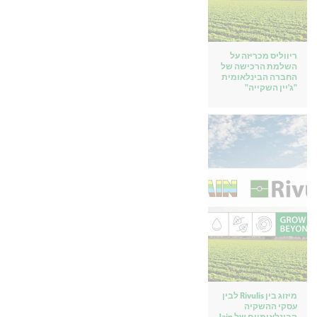
ריווליס מכריזה על
השלמת הרכישה של
החברה הבינלאומית
"ג'יין השקייה"
מיזוג בין Rivulis לבין
עסקי ההשקיה
הבינלאומיים של Jain