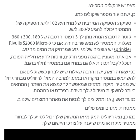
האם יש שיקולים נוספים?
כן, ישנם עוד מספר שיקולים כמו:
ספיקה: הספיקה המירבית של מתז היא 102 ל/ש. הספיקה של
הממטיר יכולה להגיע ל-300 ל/ש.
קוטר הרטבה: המתז נותן לך 3 דפוסי הרטבה של 180, 300 ו-360
מעלות. הממטיר לא מאפשר בחירה, אם כי ל-
Rivulis S2000 Micro
sprinkler
יש אופציה של מגן גזע שמרחיק את המים מהגזע.
אם אתה מעוניין בהגנה מפני חרקים, וויסות לחץ או תלייה הפוכה,
תוכל לקבל תכונות אלו גם במתז וגם בממטיר (תלוי בדגם).
כפי שאתה רואה, ישנן הרבה שאלות שיש לבחון כששוקלים אם
להשתמש בממטיר מיקרו או במתז. למרבה המזל, לריווליס מבחר גדול
של ממטירי מיקרו ומתזים שמאפשר לך למצוא את הפתרון המתאים
ביותר להשקיית הגידול שלך בשדה, בפרדס או בחממה.
כצעד ראשון, אנו ממליצים לך לנסות את מאתר המוצרים שלנו ב:
ממטרות, מתזים ומערפלים
כמו כן, נציג ריווליס המקומי או המשווק שלך יכול לסייע לך לבחור
ממטיר מיקרו או מתז שיענה על צורכי היישום שלך.