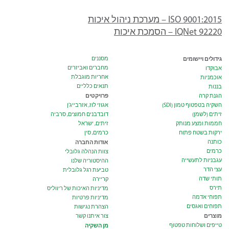
ISO 9001:2015 – מערכת ניהול איכות
IQNet 92220 – הסמכת איכות
גידולים ויישומים
מסננים
מחברים ואביזרים
אבוקדו
אחריות מוגבלת
אוכמניות
תנאים כלליים
בננות
פרויקטים
הגנת קרה
השקיה בטפטוף טמון (SDI)
אגוזי לוז, אזרבייג’ן
זיתים (לשמן)
דובדבנים חמוצים, סרביה
חממות ומצע מנותק
זיתים, ישראל
ירקות בשטח פתוח
כרמים, סין
כותנה
אודות החברה
כרמים
צוות הנהלה גלובלי
עגבניות לתעשייה
ההיסטוריה שלנו
עצי הדר
טביעת רגל גלובלית
תותי שדה
קריירה
תירס
מדיניות האיכות של ריווליס
תפוחי אדמה
מדיניות פרטיות
תפוחים ואגסים
הצהרת נגישות
מוצרים
צור איתנו קשר
טייפים ושלוחות טפטוף
מן השקיה